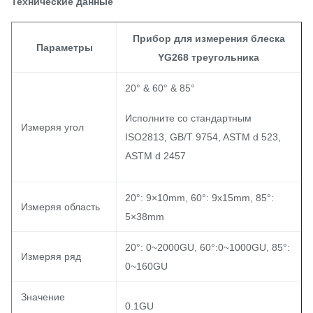
Технические данные
Прибор для измерения блеска
Параметры
YG268 треугольника
20° & 60° & 85°
Исполните со стандартным
Измеряя угол
ISO2813, GB/T 9754, ASTM d 523,
ASTM d 2457
20°: 9×10mm, 60°: 9x15mm, 85°:
Измеряя область
5×38mm
20°: 0~2000GU, 60°:0~1000GU, 85°:
Измеряя ряд
0~160GU
Значение
0.1GU