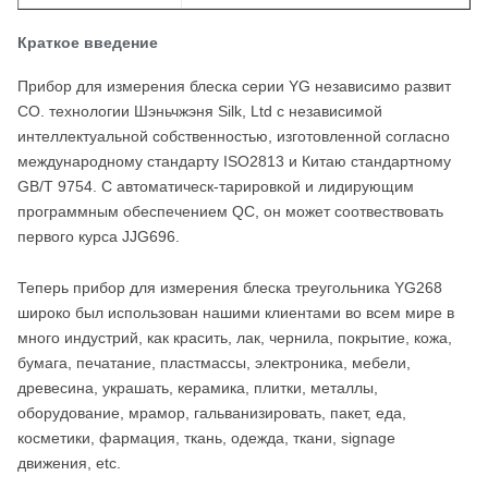
Краткое введение
Прибор для измерения блеска серии YG независимо развит
CO. технологии Шэньчжэня Silk, Ltd с независимой
интеллектуальной собственностью, изготовленной согласно
международному стандарту ISO2813 и Китаю стандартному
GB/T 9754. С автоматическ-тарировкой и лидирующим
программным обеспечением QC, он может соотвествовать
первого курса JJG696.
Теперь прибор для измерения блеска треугольника YG268
широко был использован нашими клиентами во всем мире в
много индустрий, как красить, лак, чернила, покрытие, кожа,
бумага, печатание, пластмассы, электроника, мебели,
древесина, украшать, керамика, плитки, металлы,
оборудование, мрамор, гальванизировать, пакет, еда,
косметики, фармация, ткань, одежда, ткани, signage
движения, etc.