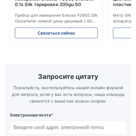
0.1s Silk тарировки 200gu 60
пластико
Прибор для измерения блеска YG60S Silk
Метр Silk 
Glossmeter низкой цены дешевый с 60
аппаратуры
измерением gu степени 200 лоснистым
цветометра
Прибор для измерения блеска YG60S 60°
апертурой 
Связаться сейчас
экономический может испытать
продукции 
материал с лоском (0-200Gu), и
команда НИ
универсально примениться для того
потребност
чтобы покрасить, чернила, политура
высокую то
stoving, покрытие, изд...
низкой цен
особенности
Запросите цитату
Пожалуйста, воспользуйтесь нашей онлайн-формой
для запроса, если у вас есть вопросы, наша команда
свяжется с вами как можно скорее.
Электронная почта
*