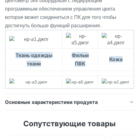
цветометр 3нх оборудован с лидирующим
программным обеспечением управления цвета
которое может соединиться с ПК для того чтобы
достигнуть больше функций расширения.
Ткань одежды
Фильм
Кожа
ткани
ПВК
Основные характеристики продукта
Метр крома пластиковой аппаратуры теста цвета
Сопутствующие товары
цветометра НР100 3нх дешевый с ЛАБОРАТОРИЕЙ
КИЭ Технические данные цветометра НР100 НР110