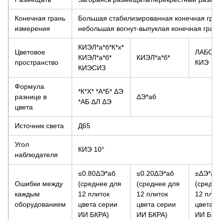
Конечная грань
Большая стабилизированная конечная гран
измерения
небольшая вогнут-выпуклая конечная гран
КИЭЛ*а*б*К*х*
Цветовое
ЛАБОР
КИЭЛ*а*б*
КИЭЛ*а*б*
пространство
КИЭ
КИЭСИЗ
Формула
*К*Х* *А*Б*
ΔЭ
разнице в
ΔЭ*аб
*АБ
ΔЛ ΔЭ
цвета
Источник света
Д65
Угол
КИЭ 10°
наблюдателя
≤0.80ΔЭ*аб
≤0.20ΔЭ*аб
≤ΔЭ*аб 
Ошибки между
(среднее для
(среднее для
(средн
каждым
12 плиток
12 плиток
12 плит
оборудованием
цвета серии
цвета серии
цвета с
ИИ БКРА)
ИИ БКРА)
ИИ БКР