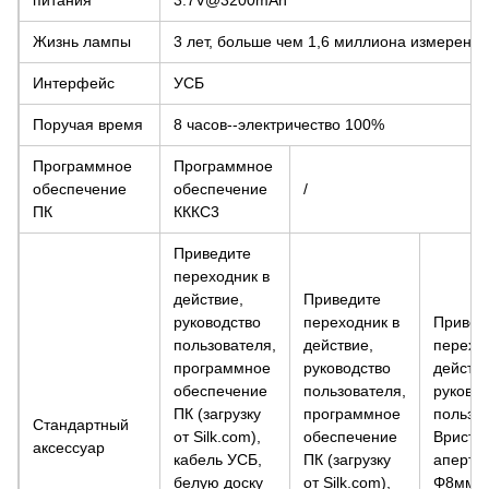
питания
3.7V@3200mAh
Жизнь лампы
3 лет, больше чем 1,6 миллиона измерения
Интерфейс
УСБ
Поручая время
8 часов--электричество 100%
Программное
Программное
обеспечение
обеспечение
/
ПК
КККС3
Приведите
переходник в
действие,
Приведите
руководство
переходник в
Привед
пользователя,
действие,
перехо
программное
руководство
действи
обеспечение
пользователя,
руковод
ПК (загрузку
программное
пользов
Стандартный
от Silk.com),
обеспечение
Вристб
аксессуар
кабель УСБ,
ПК (загрузку
аперту
белую доску
от Silk.com),
Φ8мм п