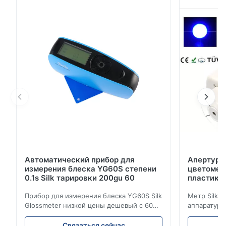
НР10КК НР100 Геометрия загораться/просмотра 8/
д (угол 8°иллуминатион/диффузный просмотр);
Соответствует КИЭ Но.15, ГБ/Т 3978. Освещение
Возбуждение СИД голубое свет...
Автоматический прибор для
Апертура
измерения блеска YG60S степени
цветометр
0.1s Silk тарировки 200gu 60
пластико
Прибор для измерения блеска YG60S Silk
Метр Silk 
Glossmeter низкой цены дешевый с 60
аппаратуры
измерением gu степени 200 лоснистым
цветометра
Прибор для измерения блеска YG60S 60°
апертурой 
Связаться сейчас