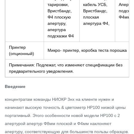
тарировки,
кабель УСБ,
Аперту
Вристбандс,
Вристбандс,
подсказ
Φ4 плоскую
плоская
Φ4мм.
апертуру,
апертура Φ4,
апертура
подсказки Φ4
Принтер
Микро- принтер, коробка теста порошка
(опционный)
Примечания: Подлежат, что изменяют спецификации без
предварительного уведомления.
Введение
концентратам команды НИОКР 3нх на клиенте нужен и
начинают высокую точность & цветометр НР100 низкой цены
портативный. Этого особенности новой модели НР100 с 2
апертурой апертур Φ8мм плоской и Φ4мм наклоняют
апертуру, соответствующую для большинств пользы образцов.