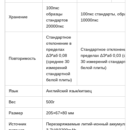
100пкс
образцы
100пкс стандарты, образ
Хранение
стандартов
10000пкс
20000пкс
Стандартное
отклонение в
пределах
Стандартное отклонение 
ΔЭ*аб 0,08
пределах ΔЭ*аб 0,03 (ср
Повторимость
(среднее 30
30 измерений стандартн
измерений
белой плиты)
стандартной
белой плиты)
Язык
Английский язык/китаец
Вес
500г
Размер
205×67×80 мм
Источник
Перезаряжаемые литий-ионный аккумулят