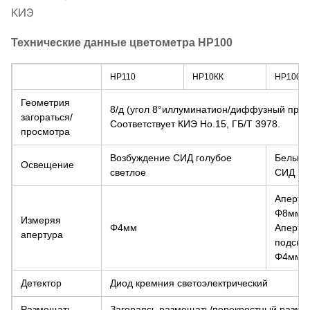
КИЭ
Технические данные цветометра НР100
НР110
НР10КК
НР100
Геометрия
8/д (угол 8°иллуминатион/диффузный прос
загораться/
Соответствует КИЭ Но.15, ГБ/Т 3978.
просмотра
Возбуждение СИД голубое
Белый 
Освещение
светлое
СИД
Аперту
Φ8мм п
Измеряя
Φ4мм
Аперту
апертура
подсказ
Φ4мм
Детектор
Диод кремния светоэлектрический
Размещать
Загораясь размещать/перекрестный разме