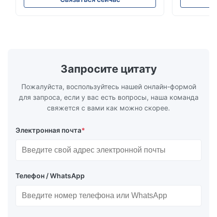
экономический может испытать
продукции 
материал с лоском (0-200Gu), и
команда НИ
универсально примениться для того
потребност
чтобы покрасить, чернила, политура
высокую то
stoving, покрытие, изд...
низкой цен
особенности
Запросите цитату
Пожалуйста, воспользуйтесь нашей онлайн-формой
для запроса, если у вас есть вопросы, наша команда
свяжется с вами как можно скорее.
Электронная почта
*
Телефон / WhatsApp