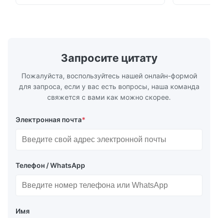
материал с лоском (0-200Gu), и
команда НИ
универсально примениться для того
потребност
чтобы покрасить, чернила, политура
высокую то
stoving, покрытие, изд...
низкой цен
особенности
Запросите цитату
Пожалуйста, воспользуйтесь нашей онлайн-формой
для запроса, если у вас есть вопросы, наша команда
свяжется с вами как можно скорее.
Электронная почта
*
Телефон / WhatsApp
Имя