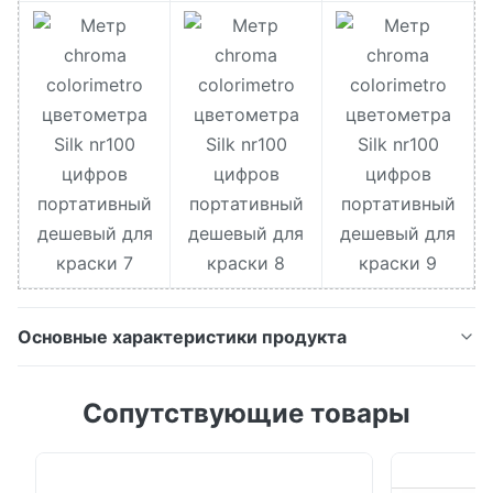
Основные характеристики продукта
Silk NR100 дешево 8mm & 4mm 2 перепад e
Сопутствующие товары
ЛАБОРАТОРИИ CIE wiith метра NR100 цвета метра
chroma цветометра апертур Цветометр точности
NR100 команда НИОКР Silk концентрирует на