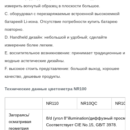
измерить вогнутый образец в плоскости большое.
C. оборудовал с перезаряжаемые встроенной высокоемкой 
батареей Li-иона. Отсутствие потребности купить батарею 
повторно.
D. Handheld дизайн: небольшой и удобный; сделайте 
измерение более легким.
E. восхитительное возникновение: принимает традиционные и 
модные астетические дизайны.
F. высокое стоить представление: большой выход, хорошее 
качество, дешевые продукты.
Технические данные цветометра NR100
NR110
NR10QC
NR100
Загораясь/
8/d (угол 8°illumination/диффузный просмот
осматривая
Соответствует CIE No.15, GB/T 3978.
геометрия