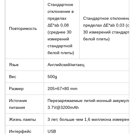
Стандартное
отклонение в
пределах
Стандартное отклонение 
ΔE*ab 0,08
пределах ΔE*ab 0,03 (ср
Повторимость
(среднее 30
30 измерений стандартн
измерений
белой плиты)
стандартной
белой плиты)
Язык
Английский/китаец
Вес
500g
Размер
205×67×80 mm
Источник
Перезаряжаемые литий-ионный аккумулят
питания
3.7V@3200mAh
Жизнь лампы
3 лет, больше чем 1,6 миллиона измерения
Интерфейс
USB