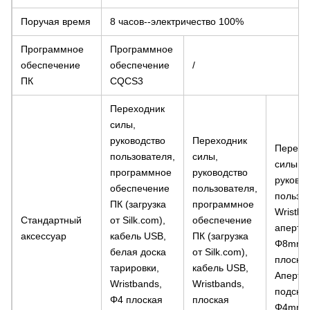
Поручая время
8 часов--электричество 100%
Программное
Программное
обеспечение
обеспечение
/
ПК
CQCS3
Переходник
силы,
руководство
Переходник
Перехо
пользователя,
силы,
силы,
программное
руководство
руковод
обеспечение
пользователя,
пользов
ПК (загрузка
программное
Wristba
Стандартный
от Silk.com),
обеспечение
аперту
аксессуар
кабель USB,
ПК (загрузка
Φ8mm
белая доска
от Silk.com),
плоская
тарировки,
кабель USB,
Аперту
Wristbands,
Wristbands,
подсказ
Φ4 плоская
плоская
Φ4mm.