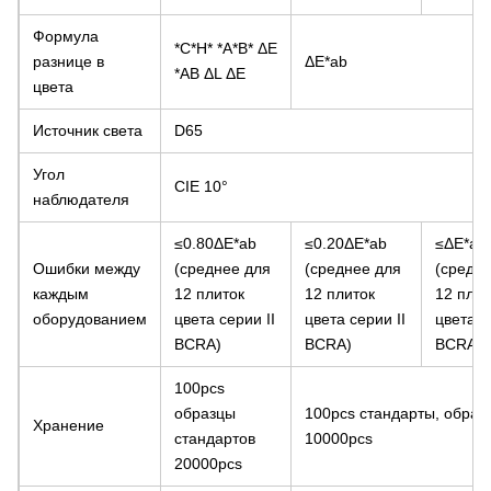
Формула
*C*H* *A*B*
ΔE
разнице в
ΔE*ab
*AB
ΔL ΔE
цвета
Источник света
D65
Угол
CIE 10°
наблюдателя
≤0.80ΔE*ab
≤0.20ΔE*ab
≤ΔE*ab 
Ошибки между
(среднее для
(среднее для
(средн
каждым
12 плиток
12 плиток
12 плит
оборудованием
цвета серии II
цвета серии II
цвета с
BCRA)
BCRA)
BCRA)
100pcs
образцы
100pcs стандарты, образ
Хранение
стандартов
10000pcs
20000pcs