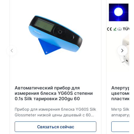
потребностях клиента и начинает высокую
точность & цветометр NR100 низкой цены
портативный. Этого особенности новой модели ...
Автоматический прибор для
Апертура
измерения блеска YG60S степени
цветометр
0.1s Silk тарировки 200gu 60
пластико
Прибор для измерения блеска YG60S Silk
Метр Silk 
Glossmeter низкой цены дешевый с 60
аппаратуры
измерением gu степени 200 лоснистым
цветометра
Прибор для измерения блеска YG60S 60°
апертурой 
Связаться сейчас
экономический может испытать
продукции 