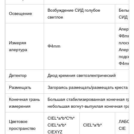
Возбуждение СИД голубое
Белый 
Освещение
светлое
СИД
Аперту
Φ8mm
Измеряя
плоская
Φ4mm
апертура
Аперту
подсказ
Φ4mm
Детектор
Диод кремния светоэлектрический
Размещать
Загораясь размещать/размещать креста
Конечная грань
Большая стабилизированная конечная гран
измерения
небольшая вогнут-выпуклая конечная гран
CIEL*a*b*C*h*
Цветовое
ЛАБОР
CIEL*a*b*
CIEL*a*b*
пространство
CIE
CIEXYZ