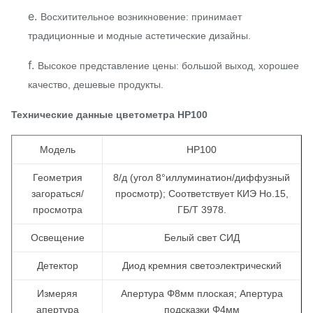
e.
Восхитительное возникновение: принимает
традиционные и модные астетические дизайны.
f.
Высокое представление цены: большой выход, хорошее
качество, дешевые продукты.
Технические данные цветометра НР100
Модель
НР100
Геометрия
8/д (угол 8°иллуминатион/диффузный
загораться/
просмотр); Соответствует КИЭ Но.15,
просмотра
ГБ/Т 3978.
Освещение
Белый свет СИД
Детектор
Диод кремния светоэлектрический
Измеряя
Апертура Φ8мм плоская; Апертура
апертура
подсказки Φ4мм