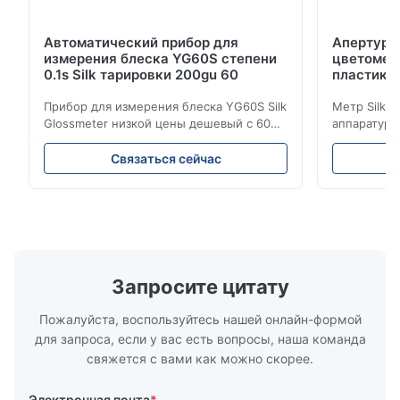
Автоматический прибор для
Апертура
измерения блеска YG60S степени
цветометр
0.1s Silk тарировки 200gu 60
пластико
Прибор для измерения блеска YG60S Silk
Метр Silk 
Glossmeter низкой цены дешевый с 60
аппаратуры
измерением gu степени 200 лоснистым
цветометра
Прибор для измерения блеска YG60S 60°
апертурой 
Связаться сейчас
экономический может испытать
продукции 
материал с лоском (0-200Gu), и
команда НИ
универсально примениться для того
потребност
чтобы покрасить, чернила, политура
высокую то
stoving, покрытие, изд...
низкой цен
особенности
Запросите цитату
Пожалуйста, воспользуйтесь нашей онлайн-формой
для запроса, если у вас есть вопросы, наша команда
свяжется с вами как можно скорее.
Электронная почта
*