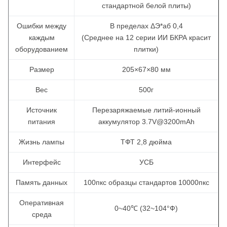
стандартной белой плиты)
Ошибки между
В пределах ΔЭ*аб 0,4
каждым
(Среднее на 12 серии ИИ БКРА красит
оборудованием
плитки)
Размер
205×67×80 мм
Вес
500г
Источник
Перезаряжаемые литий-ионный
питания
аккумулятор 3.7V@3200mAh
Жизнь лампы
ТФТ 2,8 дюйма
Интерфейс
УСБ
Память данных
100пкс образцы стандартов 10000пкс
Оперативная
0~40℃ (32~104°Ф)
среда