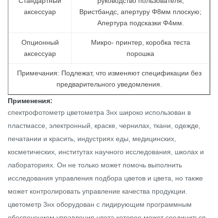
Стандартный
руководство пользователя,
аксессуар
Вристбандс, апертуру Φ8мм плоскую;
Апертура подсказки Φ4мм.
Опционный
Микро- принтер, коробка теста
аксессуар
порошка
Примечания: Подлежат, что изменяют спецификации без
предварительного уведомления.
Применения:
спектрофотометр цветометра 3нх широко использован в
пластмассе, электронный, краске, чернилах, ткани, одежде,
печатании и красить, индустриях еды, медицинских,
косметических, институтах научного исследования, школах и
лабораториях. Он не только может помочь выполнить
исследования управления подбора цветов и цвета, но также
может контролировать управление качества продукции.
цветометр 3нх оборудован с лидирующим программным
обеспечением управления цвета которое может соединиться