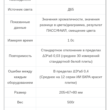
Источник света
Д65
Значения хроматичности, значения
Показанные
разнице в цвета/диаграмма, результат
данные
ПАСС/ФАИЛ, смещение цвета
Измеряя время
1.0с
Стандартное отклонение в пределах
Повторимость
ΔЭ*аб 0,03 (среднее 30 измерений
стандартной белой плиты)
Ошибки между
В пределах ΔЭ*аб 0,4
каждым
(Среднее на 12 серии ИИ БКРА красит
оборудованием
плитки)
Размер
205×67×80 мм
Вес
500г