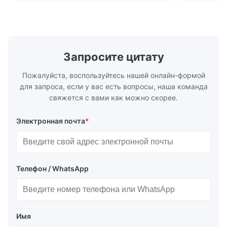
материал с лоском (0-200Gu), и
команда НИ
универсально примениться для того
потребност
чтобы покрасить, чернила, политура
высокую то
stoving, покрытие, изд...
низкой цен
особенности
Запросите цитату
Пожалуйста, воспользуйтесь нашей онлайн-формой
для запроса, если у вас есть вопросы, наша команда
свяжется с вами как можно скорее.
Электронная почта
*
Телефон / WhatsApp
Имя