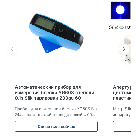
Φ4мм наклоняют апертуру, соответствующую для
большинств пользы образцов. С ЛАБОРАТ...
Автоматический прибор для
Апертура
измерения блеска YG60S степени
цветометр
0.1s Silk тарировки 200gu 60
пластико
Прибор для измерения блеска YG60S Silk
Метр Silk 
Glossmeter низкой цены дешевый с 60
аппаратуры
измерением gu степени 200 лоснистым
цветометра
Прибор для измерения блеска YG60S 60°
апертурой 
Связаться сейчас
экономический может испытать
продукции 