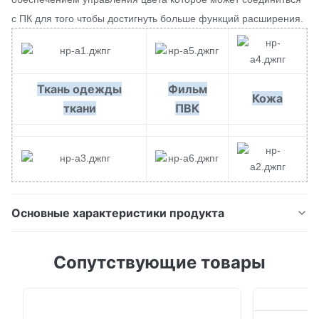
с ПК для того чтобы достигнуть больше функций расширения.
Ткань одежды
Фильм
Кожа
ткани
ПВК
Основные характеристики продукта
Цветометр точности НР100 концентратам команды
Сопутствующие товары
НИОКР 3нх на клиенте нужен и начинают высокую
точность & цветометр НР100 низкой цены
портативный. Этого особенности новой модели
НР100 с 2 апертурой апертур Φ8мм плоской и