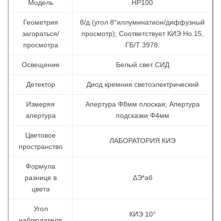
Модель
НР100
Геометрия
8/д (угол 8°иллуминатион/диффузный
загораться/
просмотр); Соответствует КИЭ Но.15,
просмотра
ГБ/Т 3978.
Освещение
Белый свет СИД
Детектор
Диод кремния светоэлектрический
Измеряя
Апертура Φ8мм плоская; Апертура
апертура
подсказки Φ4мм
Цветовое
ЛАБОРАТОРИЯ КИЭ
пространство
Формула
разнице в
ΔЭ*аб
цвета
Угол
КИЭ 10°
наблюдателя