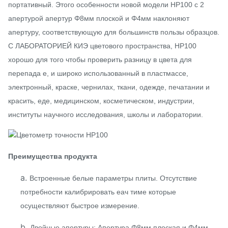
портативный. Этого особенности новой модели НР100 с 2
апертурой апертур Φ8мм плоской и Φ4мм наклоняют
апертуру, соответствующую для большинств пользы образцов.
С ЛАБОРАТОРИЕЙ КИЭ цветового пространства, НР100
хорошо для того чтобы проверить разницу в цвета для
перепада е, и широко использованный в пластмассе,
электронный, краске, чернилах, ткани, одежде, печатании и
красить, еде, медицинском, косметическом, индустрии,
институты научного исследования, школы и лаборатории.
Преимущества продукта
a.
Встроенные белые параметры плиты. Отсутствие
потребности калибрировать еач тиме которые
осуществляют быстрое измерение.
b.
Двойные апертуры: Апертура Φ8мм плоская и Φ4мм