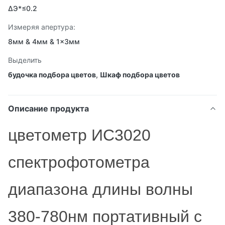
ΔЭ*≤0.2
Измеряя апертура:
8мм & 4мм & 1×3мм
Выделить
будочка подбора цветов
,
Шкаф подбора цветов
Описание продукта
цветометр ИС3020
спектрофотометра
диапазона длины волны
380-780нм портативный с