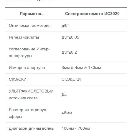
Параметры
Спектрофотометр ИС3020
Оптически геометрия
д/8°
Репеатибилиты
ΔЭ*≤0.05
согласование Интер-
ΔЭ*≤0.2
аппаратуры
Измеряя апертура
8мм & 4мм & 1×3мм
СКЭ/СКИ
СКЭ&СКИ
УЛЬТРАФИОЛЕТОВЫЙ
Да
источник света
Размер интегрируя
48мм
сферы
Диапазон длины волны
400нм - 700нм