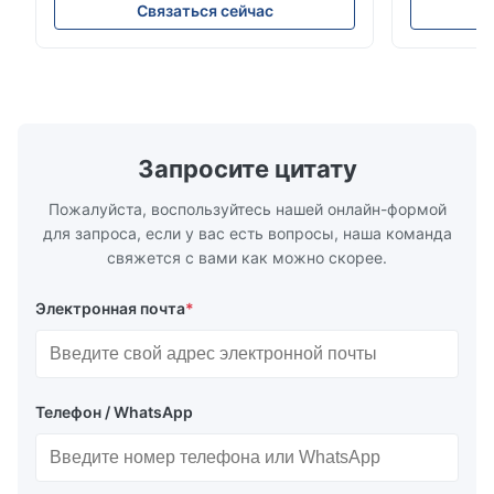
Meter can test material with gloss (0-
aperture Pr
Связаться сейчас
200Gu), and universally apply to paint, ink,
Precision C
stoving varnish, coating, wood products;
concentrat
marble, granite, vitrified polished tile,
develops a 
pottery brick and ...
portable co
model NR100
Запросите цитату
Пожалуйста, воспользуйтесь нашей онлайн-формой
для запроса, если у вас есть вопросы, наша команда
свяжется с вами как можно скорее.
Электронная почта
*
Телефон / WhatsApp