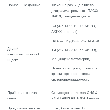
Показанные данные
значения разнице в цвета/
диаграмма, результат ПАСС/
ФАИЛ, смещение цвета
ВИ (АСТМ Э313, КИЭ/ИСО,
ААТКК, охотник),
ИИ (АСТМ Д1925, АСТМ 313),
Другой
ТИ (АСТМ Э313, КИЭ/ИСО),
колориметрический
МИ (индекс метамерии),
индекс
Пятнать быстроту, стойкость
краски, прочность цвета,
светонепроницаемость
Прибор источника
Совмещенная лампа СИД &
света
УЛЬТРАФИОЛЕТОВАЯ лампа
Продолжительность
5 лет, больше чем 1,6