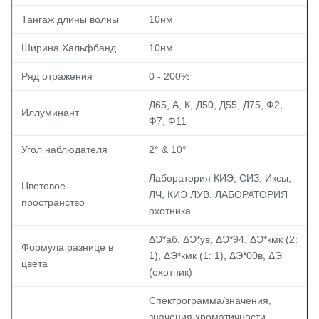
Тангаж длины волны
10нм
Ширина Хальфбанд
10нм
Ряд отражения
0 - 200%
Д65, А, К, Д50, Д55, Д75, Ф2,
Иллуминант
Ф7, Ф11
Угол наблюдателя
2° & 10°
Лаборатория КИЭ, СИЗ, Иксы,
Цветовое
ЛЧ, КИЭ ЛУВ, ЛАБОРАТОРИЯ
пространство
охотника
ΔЭ*аб, ΔЭ*ув, ΔЭ*94, ΔЭ*кмк (2:
Формула разнице в
1), ΔЭ*кмк (1: 1), ΔЭ*00в, ΔЭ
цвета
(охотник)
Спектрограмма/значения,
значения хроматичности,