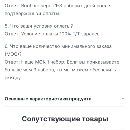
Ответ: Вообще через 1-3 рабочих дней после
подтверженной оплаты.
5. Что ваши условия оплаты?
Ответ: Условие оплаты 100% Т/Т заранее.
6. Что ваше количество минимального заказа
(MOQ)?
Ответ: Наше МОК 1 набор. Если вы приказываете
больше чем 3 набора, то мы можем обеспечить
скидку.
Основные характеристики продукта
цветометр ИС3020 спектрофотометра диапазона
Сопутствующие товары
длины волны 380-780нм портативный с апертурой
8мм или 4мм или 1*3мм опционной Характер