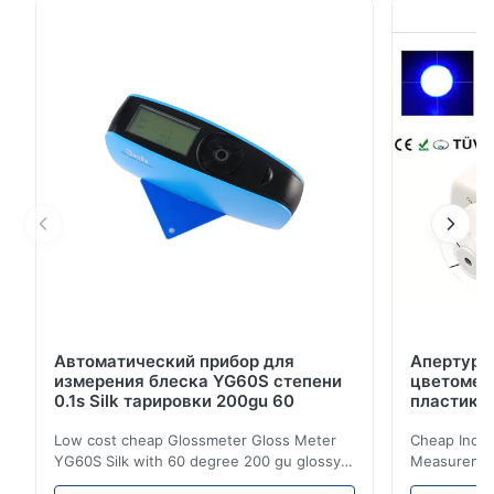
продукции Краткое введение 1. Спектрофотометр
ИС3020 спектрофотометр самого последнего
цвета измеряя начатый, изготовленный и
запущенный 3нх. 2. особенности ИС3020 точно...
Автоматический прибор для
Апертура
измерения блеска YG60S степени
цветометр
0.1s Silk тарировки 200gu 60
пластико
Low cost cheap Glossmeter Gloss Meter
Cheap India
YG60S Silk with 60 degree 200 gu glossy
Measurement
measurement YG60S 60° Economic Gloss
meter Silk