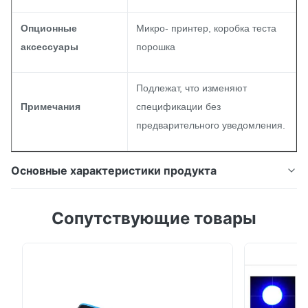
Опционные
Микро- принтер, коробка теста
аксессуары
порошка
Подлежат, что изменяют
Примечания
спецификации без
предварительного уведомления.
Основные характеристики продукта
Пластиковый спектрофотометр бутылки с
Сопутствующие товары
апертурой 1*3мм микро- для разницы в ИС3020
3НХ цвета Краткое введение: Спектрофотометр
ИС3020 исполняет с КИЭ Но.15, ГБ/Т 3978, ГБ2893,
ГБ/Т 18833, ИСО7724/1, АСТМ Э1164, ДИН5033
Тайл7. Спектрофотометр ИС3020 также с данными