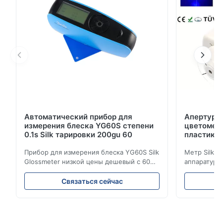
по СКИ & СКЭ двойными измеряя, котор...
Автоматический прибор для
Апертура
измерения блеска YG60S степени
цветометр
0.1s Silk тарировки 200gu 60
пластико
Прибор для измерения блеска YG60S Silk
Метр Silk 
Glossmeter низкой цены дешевый с 60
аппаратуры
измерением gu степени 200 лоснистым
цветометра
Прибор для измерения блеска YG60S 60°
апертурой 
Связаться сейчас
экономический может испытать
продукции 
материал с лоском (0-200Gu), и
команда НИ
универсально примениться для того
потребност
чтобы покрасить, чернила, политура
высокую то