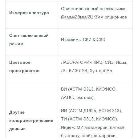
Ориентированный на заказчика:
Измеряя апертура
Ø4мм/Ø8мм/Ø1*3мм опционное
Свет-включенный
И режимы СКИ & СКЭ
режим
Цветовое
ЛАБОРАТОРИЯ КИЭ, СИЗ, Иксы,
пространство
ЛЧ, КИЭ ЛУВ, ХунтерЛАБ
ВИ (АСТМ Э313, КИЭ/ИСО,
ААТКК, охотник),
ИИ (АСТМ Д1925, АСТМ 313),
Другие
ТИ (АСТМ Э313, КИЭ/ИСО),
колориметрические
Индекс МИ метамерии, пятная
данные
быстроту, стойкость краски,