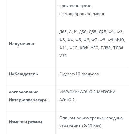
прочность цвета,
светонепроницаемость
Д65, А, К, Д50, Д55, Д75, Ф1, Ф2,
Ф3, Ф4, Ф5, Ф6, Ф7, Ф8, Ф9, Ф10,
Иллуминант
Ф11, Ф12, КВФ, У30, ТЛ83, ТЛ84,
У35
Наблюдатель
2-дегре/10 градусов
согласование
МАВ/СКИ: ΔЭ*≤0.2 МАВ/СКИ:
Интер-аппаратуры
ΔЭ*≤0.2
Одиночное измерение, средние
Измеряя режим
измерения (2-99 раз)