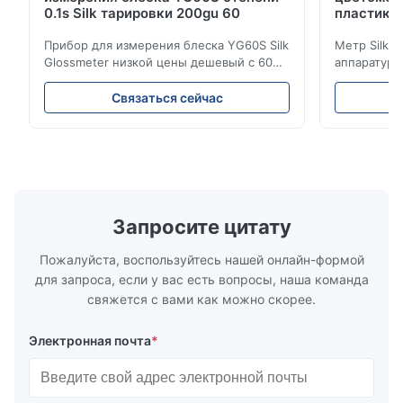
0.1s Silk тарировки 200gu 60
пластико
Прибор для измерения блеска YG60S Silk
Метр Silk 
Glossmeter низкой цены дешевый с 60
аппаратуры
измерением gu степени 200 лоснистым
цветометра
Прибор для измерения блеска YG60S 60°
апертурой 
Связаться сейчас
экономический может испытать
продукции 
материал с лоском (0-200Gu), и
команда НИ
универсально примениться для того
потребност
чтобы покрасить, чернила, политура
высокую то
stoving, покрытие, изд...
низкой цен
особенности
Запросите цитату
Пожалуйста, воспользуйтесь нашей онлайн-формой
для запроса, если у вас есть вопросы, наша команда
свяжется с вами как можно скорее.
Электронная почта
*