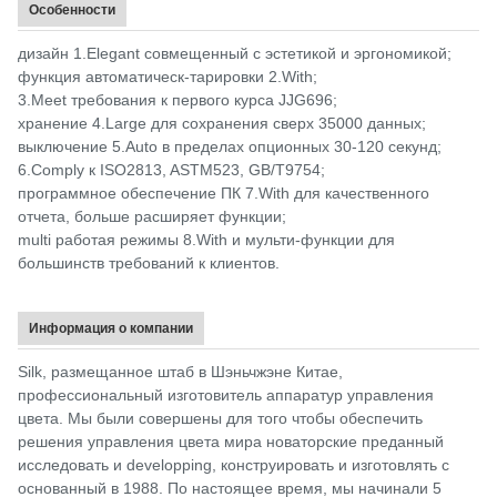
Особенности
аксессуары
плита
тарировки, програ
тарировки
обеспечение 
дизайн 1.Elegant совмещенный с эстетикой и эргономикой;
функция автоматическ-тарировки 2.With;
Опционные
Миниатюрный принтер
3.Meet требования к первого курса JJG696;
аксессуары
хранение 4.Large для сохранения сверх 35000 данных;
выключение 5.Auto в пределах опционных 30-120 секунд;
Уведомление: технический параметр только для ссылк
6.Comply к ISO2813, ASTM523, GB/T9754;
программное обеспечение ПК 7.With для качественного
отчета, больше расширяет функции;
multi работая режимы 8.With и мульти-функции для
большинств требований к клиентов.
Информация о компании
Silk, размещанное штаб в Шэньчжэне Китае,
профессиональный изготовитель аппаратур управления
цвета. Мы были совершены для того чтобы обеспечить
решения управления цвета мира новаторские преданный
исследовать и developping, конструировать и изготовлять с
основанный в 1988. По настоящее время, мы начинали 5