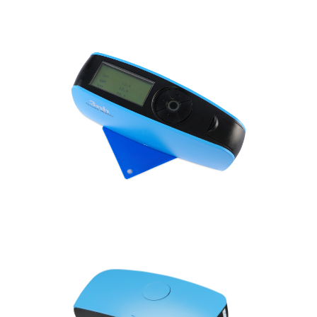
блеска
Автоматическое
время
30s
В пределах 30s-120s
выключения
Долгосрочная
Автоматически провер
/
тарировка
сделал тарировку
Язык
Китайский & английский
35000 (режим основно
режима &Statistic: 150
Хранение
/
Непрерывный режим: 
Режим QC: 10000)
Дисплей
экран 2,3 дюймов белый и черны
Размер
160*52*84mm
батарея сухого элемента 1pc (смогите и
Электропитание
10000 раз) или использовать обязанно