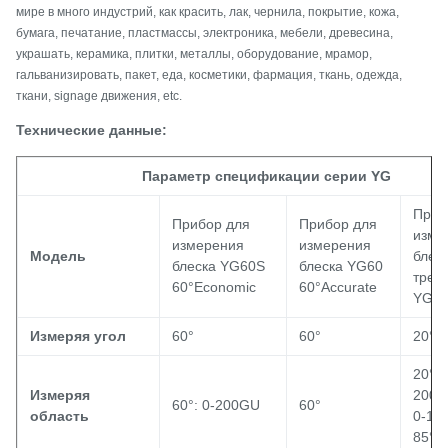
мире в много индустрий, как красить, лак, чернила, покрытие, кожа,
бумага, печатание, пластмассы, электроника, мебели, древесина,
украшать, керамика, плитки, металлы, оборудование, мрамор,
гальванизировать, пакет, еда, косметики, фармация, ткань, одежда,
ткани, signage движения, etc.
Технические данные:
Параметр спецификации серии YG
Приб
Прибор для
Прибор для
изме
измерения
измерения
Модель
блес
блеска YG60S
блеска YG60
треу
60°Economic
60°Accurate
YG2
Измеряя угол
60°
60°
20° 6
20°: 
Измеряя
2000
60°: 0-200GU
60°
область
0-10
85°: